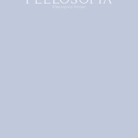
Колье Adore Happy Rose
2 240 000
р.
Вес бриллианта
0,2 кт
0,3 кт
0,5 кт
0,7 кт
1 кт
Выберите свой размер