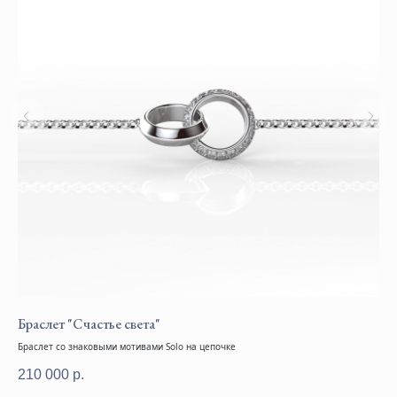
Браслет "Счастье света"
Се
Браслет со знаковыми мотивами Solo на цепочке
Сер
210 000
р.
24