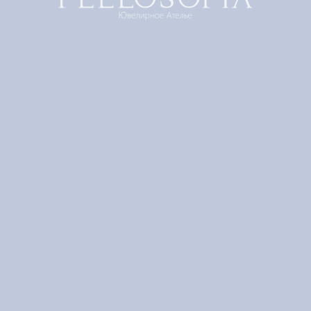
"Розовый сад" Шелковый шарф
FEELOSOFIA
Артикул:
BJR-7
9 800
р.
Добавить в корзину