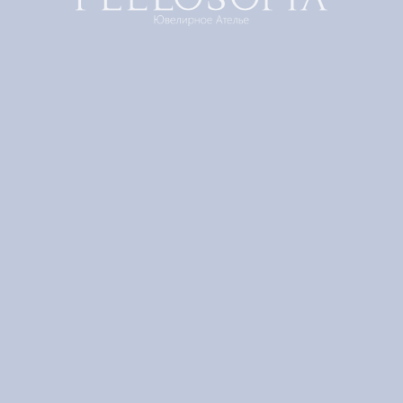
Четыре серии о чудесных летних играх
мамы и дочери
Сложно придумать время лучше, чем лето,
чтобы позволить себе детскую
непосредственность, озорство и легкость в
душе.
В новых "Драгоценных моментах" мы с
удовольствием оставляем телефон дома,
сбрасываем туфли и полностью погружаемся
в здесь и сейчас,
разделяя моменты лета с самыми близкими
и наполняя их смехом и свободой.