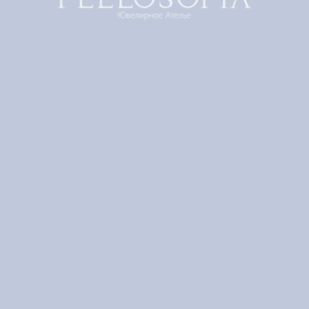
и сейчас соединяющей историю и
современность.
В легендарном здании с видом на четыре
стороны света – шоурум FEELOSOFIA в
гостинице "Пекин" приглашает вас
познакомиться с творениями Дома.
Адрес
Москва
ул. Большая Садовая, 5, отель "Пекин"
Главный вход со стороны
Триумфальной площади,
2 этаж 220 офис
График работы
пн-пт 10:00-19:00
сб-вс
по предварительной записи