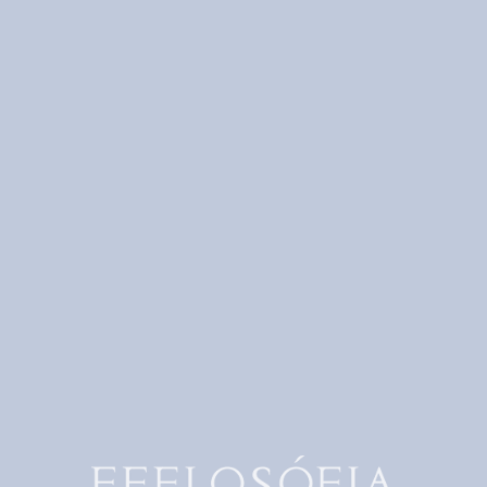
Шоурум FEELOSOFIA
В сердце легендарной Триумфальной
площади, ознаменовавшей собой целую
эпоху