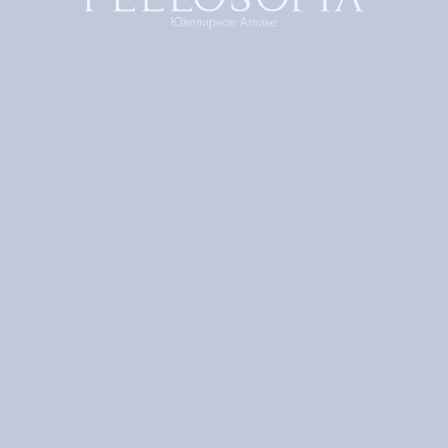
Кольцо Solo Rose M
SO-0202-Di
125000,00
р.
Добавить в корзину
Персональный заказ
Уникальная форма кольца Solo Rose создает эффект
непревзойденного сияния.
Характерный изгиб по центру и зеркально
отполированное золото по технологии FEELOSOFIA