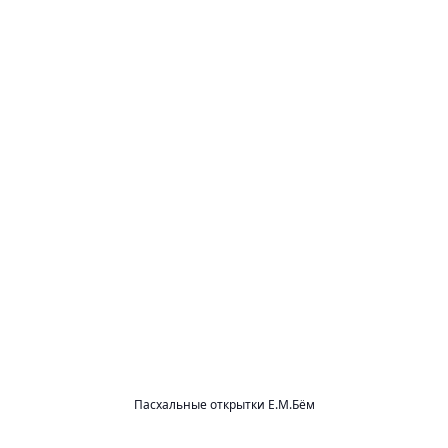
Пасхальные открытки Е.М.Бём