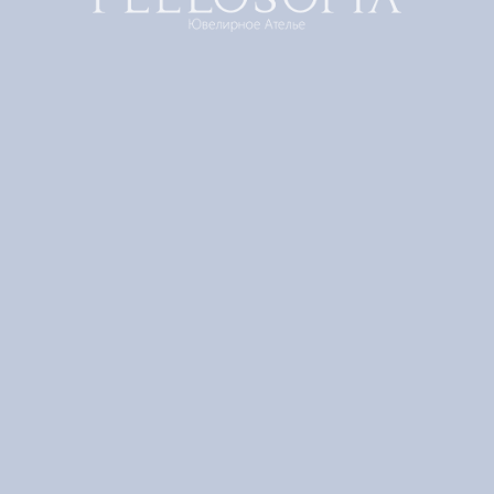
Как Пасху невозможно представить без крашеных яиц
и кулича, так поздравления в дореволюционной России
никогда не обходились без открыток. До нас дошли
трогательные карточки, подписанные царскими
детьми.
Великая княжна Татьяна Николаевна на Пасху 1910 года
подарила маме собственноручно сделанную открытку –
рисунок и стихотворение А. Коринфского.