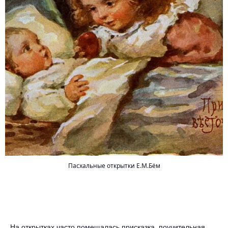
Пасхальные открытки Е.М.Бём
На открытках часто помещалась присказка, поучительная