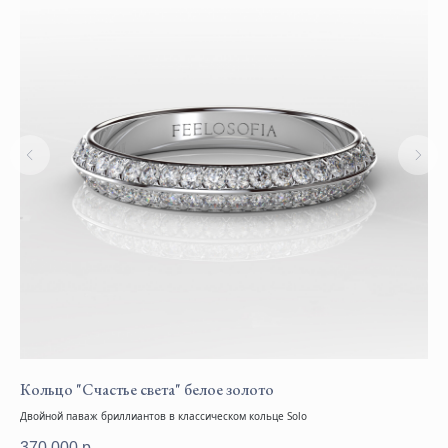
Кольцо "Счастье света" белое золото
Ко
Двойной паваж бриллиантов в классическом кольце Solo
Кол
370 000
р.
32