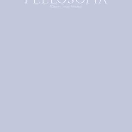
"Нуреев. Король-солнце" Шелковый платок
FEELOSOFIA
Артикул:
LRS-90
24 800
р.
Добавить в корзину