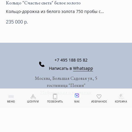
Кольцо "Счастье света" белое золото
Бр
Кольцо-дорожка из белого золота 750 пробы с
Ро
бриллиантами 0,5 карата
235 000
р.
83
+7 495 188 05 82
Написать в
Whatsapp
Москва, Большая Садовая ул., 5
гостиница "Пекин"
Информация о компании
МЕНЮ
ШОУРУМ
ПОЗВОНИТЬ
MAX
ИЗБРАННОЕ
КОРЗИНА