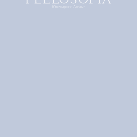
Кольцо "Веточка шиповника" с бриллиантами
FEELOSOFIA
Артикул:
BE-0101-M
152 000
р.
Выберите свой размер
Добавить в корзину
Добавить в избранное