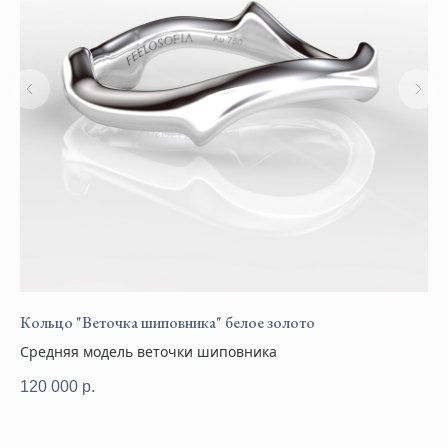
Кольцо "Веточка шиповника" белое золото
Се
Средняя модель веточки шиповника
Ла
120 000
р.
13