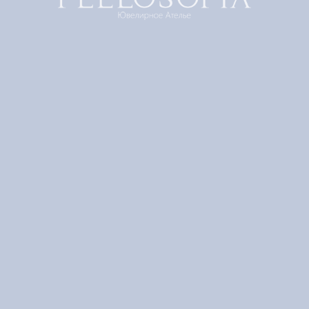
"Ирбисландия" Шелковый платок
FEELOSOFIA
Артикул:
IL-90
24 800
р.
Добавить в корзину
Добавить в избранное